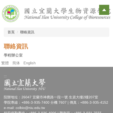
跳
到
主
要
內
容
首頁
聯絡資訊
區
聯絡資訊
學程辦公室
繁體
简体
English
:::
院辦地址：26047 宜蘭市神農路一段一號 生資大樓2樓207室
學院專線：+886-3-935-7400 分機 7607 | 傳真：+886-3-935-4152
e-mail:
colbio@niu.edu.tw